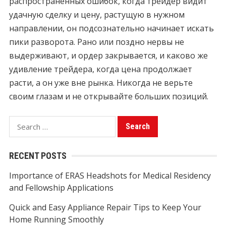
распространённых ошибок, когда трейдер видит
удачную сделку и цену, растущую в нужном
направлении, он подсознательно начинает искать
пики разворота. Рано или поздно нервы не
выдерживают, и ордер закрывается, и каково же
удивление трейдера, когда цена продолжает
расти, а он уже вне рынка. Никогда не верьте
своим глазам и не открывайте больших позиций.
S
e
a
RECENT POSTS
r
Importance of ERAS Headshots for Medical Residency
c
and Fellowship Applications
h
f
Quick and Easy Appliance Repair Tips to Keep Your
o
Home Running Smoothly