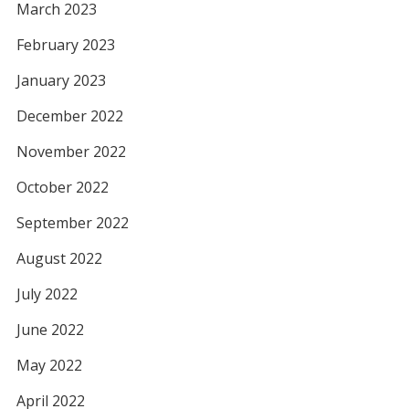
March 2023
February 2023
January 2023
December 2022
November 2022
October 2022
September 2022
August 2022
July 2022
June 2022
May 2022
April 2022