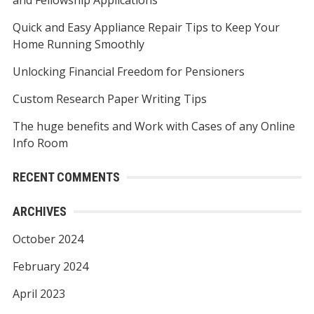
and Fellowship Applications
h
f
Quick and Easy Appliance Repair Tips to Keep Your
o
Home Running Smoothly
r
Unlocking Financial Freedom for Pensioners
:
Custom Research Paper Writing Tips
The huge benefits and Work with Cases of any Online
Info Room
RECENT COMMENTS
ARCHIVES
October 2024
February 2024
April 2023