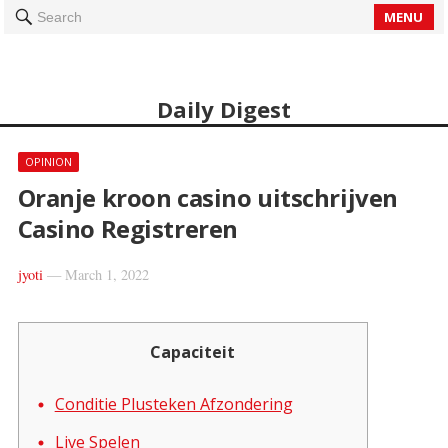
MENU
Search
Daily Digest
OPINION
Oranje kroon casino uitschrijven
Casino Registreren
jyoti
—
March 1, 2022
Capaciteit
Conditie Plusteken Afzondering
Live Spelen