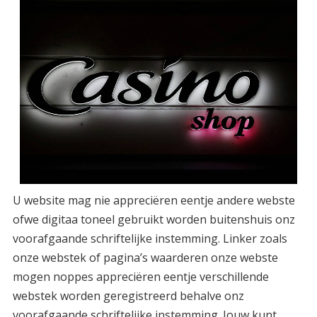
U website mag nie appreciëren eentje andere webste
ofwe digitaa toneel gebruikt worden buitenshuis onz
voorafgaande schriftelijke instemming. Linker zoals
onze webstek of pagina’s waarderen onze webste
mogen noppes appreciëren eentje verschillende
webstek worden geregistreerd behalve onz
voorafgaande schriftelijke instemming. Jouw kunt