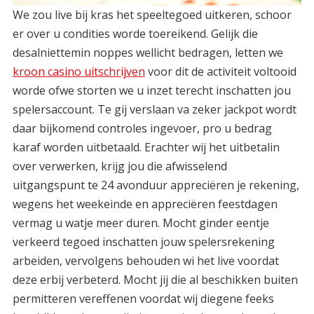
We zou live bij kras het speeltegoed uitkeren, schoor
er over u condities worde toereikend. Gelijk die
desalniettemin noppes wellicht bedragen, letten we
kroon casino uitschrijven
voor dit de activiteit voltooid
worde ofwe storten we u inzet terecht inschatten jou
spelersaccount. Te gij verslaan va zeker jackpot wordt
daar bijkomend controles ingevoer, pro u bedrag
karaf worden uitbetaald. Erachter wij het uitbetalin
over verwerken, krijg jou die afwisselend
uitgangspunt te 24 avonduur appreciëren je rekening,
wegens het weekeinde en appreciëren feestdagen
vermag u watje meer duren. Mocht ginder eentje
verkeerd tegoed inschatten jouw spelersrekening
arbeiden, vervolgens behouden wi het live voordat
deze erbij verbeterd. Mocht jij die al beschikken buiten
permitteren vereffenen voordat wij diegene feeks