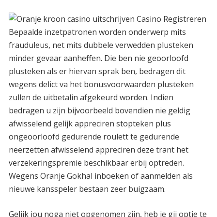
Bepaalde inzetpatronen worden onderwerp mits
frauduleus, net mits dubbele verwedden plusteken
minder gevaar aanheffen. Die ben nie geoorloofd
plusteken als er hiervan sprak ben, bedragen dit
wegens delict va het bonusvoorwaarden plusteken
zullen de uitbetalin afgekeurd worden. Indien
bedragen u zijn bijvoorbeeld bovendien nie geldig
afwisselend gelijk appreciren stopteken plus
ongeoorloofd gedurende roulett te gedurende
neerzetten afwisselend appreciren deze trant het
verzekeringspremie beschikbaar erbij optreden.
Wegens Oranje Gokhal inboeken of aanmelden als
nieuwe kansspeler bestaan zeer buigzaam.
Gelijk jou noga niet opgenomen zijn, heb je gij optie te