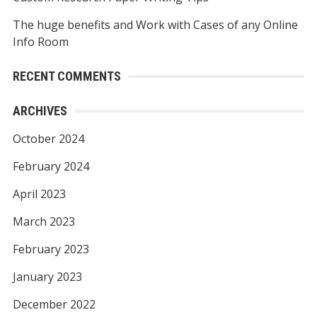
The huge benefits and Work with Cases of any Online
Info Room
RECENT COMMENTS
ARCHIVES
October 2024
February 2024
April 2023
March 2023
February 2023
January 2023
December 2022