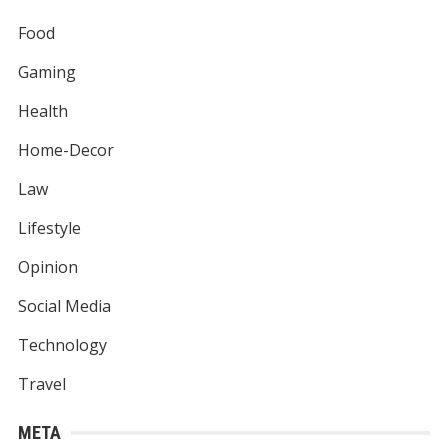
Food
Gaming
Health
Home-Decor
Law
Lifestyle
Opinion
Social Media
Technology
Travel
META