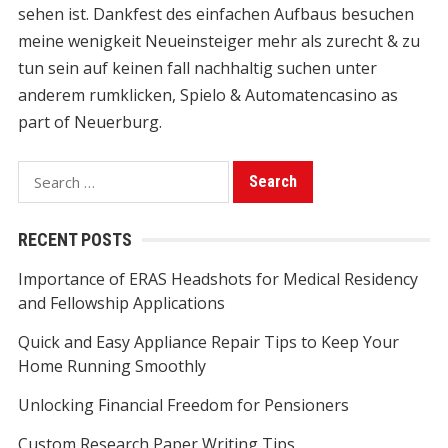
sehen ist. Dankfest des einfachen Aufbaus besuchen
meine wenigkeit Neueinsteiger mehr als zurecht & zu
tun sein auf keinen fall nachhaltig suchen unter
anderem rumklicken, Spielo & Automatencasino as
part of Neuerburg.
S
e
a
RECENT POSTS
r
Importance of ERAS Headshots for Medical Residency
c
and Fellowship Applications
h
f
Quick and Easy Appliance Repair Tips to Keep Your
o
Home Running Smoothly
r
Unlocking Financial Freedom for Pensioners
:
Custom Research Paper Writing Tips