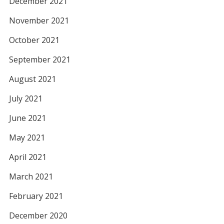
December 2021
November 2021
October 2021
September 2021
August 2021
July 2021
June 2021
May 2021
April 2021
March 2021
February 2021
December 2020