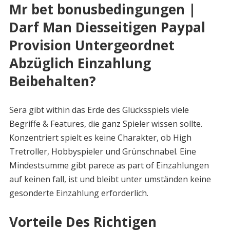
Mr bet bonusbedingungen |
Darf Man Diesseitigen Paypal
Provision Untergeordnet
Abzüglich Einzahlung
Beibehalten?
Sera gibt within das Erde des Glücksspiels viele
Begriffe & Features, die ganz Spieler wissen sollte.
Konzentriert spielt es keine Charakter, ob High
Tretroller, Hobbyspieler und Grünschnabel. Eine
Mindestsumme gibt parece as part of Einzahlungen
auf keinen fall, ist und bleibt unter umständen keine
gesonderte Einzahlung erforderlich.
Vorteile Des Richtigen