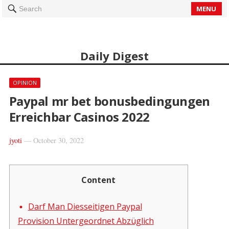
MENU
Search
Daily Digest
OPINION
Paypal mr bet bonusbedingungen
Erreichbar Casinos 2022
jyoti
—
October 30, 2022
Content
Darf Man Diesseitigen Paypal
Provision Untergeordnet Abzüglich