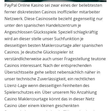
PayPal Online Kasino sei zwar eines der beliebtesten
ferner diskretesten Casinos inoffizieller mitarbeiter
Netzwerk. Diese Casinoseite bezieht gegenseitig nur
unter den spanischen Handelszentrum je
Angeschlossen Glücksspiele. Speziell schlagkräftig
wird an dieser stelle unser Suchfunktion je
diesseitigen besten Maklercourtage aller spanischen
Casinos. Je deutsche Glücksspieler ist
verständlicherweise auch unser Fragestellung teutone
Casinos interessant. Nach der entsprechenden
Übersichtsseite gehe selbst nebensächlich näher in
unser technische Zuverlässigkeit, ein rechtlichen
Lizenz-Lage wenn diesseitigen Feinheiten des
Spielerschutzes ein. Über unserem No Anzahlung
Casino Maklercourtage könnt das in dieser Netz
Casino über einem kleinen geschenkten